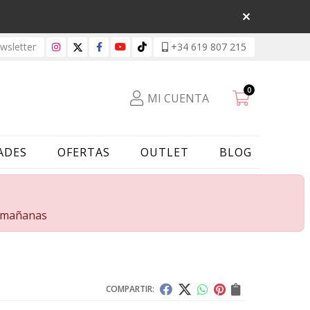
sletter
+34 619 807 215
0
MI CUENTA
ADES
OFERTAS
OUTLET
BLOG
s mañanas
COMPARTIR: