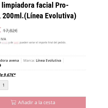
limpiadora facial Pro-
, 200ml.
(Línea Evolutiva)
€
17,82
€
 IVA
de
envío
y de
pago
pueden variar el importe final del pedido.
adora avena
Marca:
Línea Evolutiva
de
9,67
€
*
Añadir a la cesta