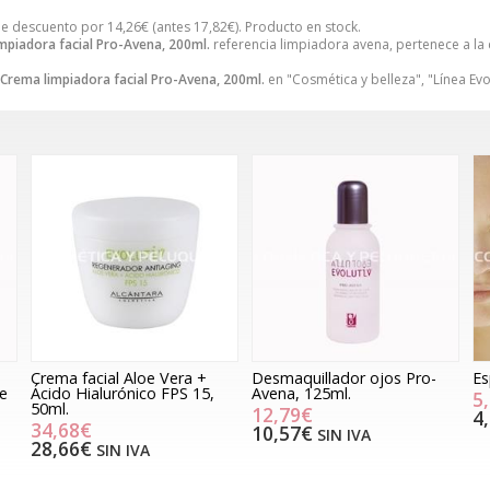
e descuento por
14,26
€
(antes
17,82
€
). Producto en stock.
mpiadora facial Pro-Avena, 200ml.
referencia limpiadora avena, pertenece a la
Crema limpiadora facial Pro-Avena, 200ml.
en "Cosmética y belleza", "Línea Evol
Crema facial Aloe Vera +
Desmaquillador ojos Pro-
Es
e
Ácido Hialurónico FPS 15,
Avena, 125ml.
5
50ml.
12,79€
4
34,68€
10,57€
SIN IVA
28,66€
SIN IVA