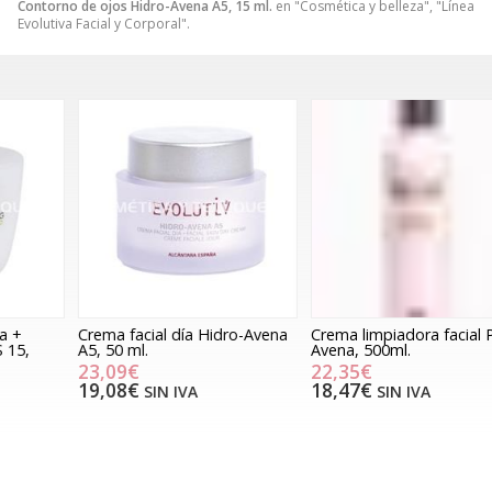
Contorno de ojos Hidro-Avena A5, 15 ml.
en "Cosmética y belleza", "Línea
Evolutiva Facial y Corporal".
Crema facial día Hidro-Avena
Crema limpiadora facial Pro-
C
A5, 50 ml.
Avena, 500ml.
23,09€
22,35€
19,08€
18,47€
SIN IVA
SIN IVA