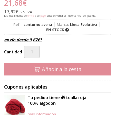
21,68
€
17,92
€
SIN IVA
Las modalidades de
envío
y de
pago
pueden variar el importe final del pedido.
Ref.:
contorno avena
Marca:
Línea Evolutiva
EN STOCK
envío desde
9,67
€
*
Cantidad
Añadir a la cesta
Cupones aplicables
Tu pedido tiene 🎁 toalla roja
100% algodón
más información