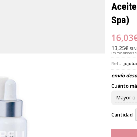
Aceite
Spa)
16,03
13,25
€
SIN
Las modalidades 
Ref.:
jojoba
envío des
Cuánto má
Mayor o 
Cantidad