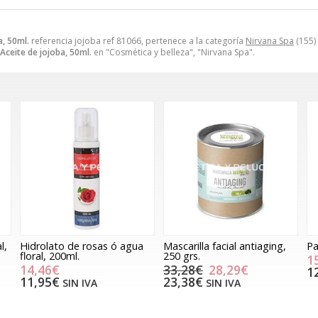
a, 50ml.
referencia jojoba ref 81066, pertenece a la categoría
Nirvana Spa
(155)
Aceite de jojoba, 50ml.
en "Cosmética y belleza", "Nirvana Spa".
l,
Hidrolato de rosas ó agua
Mascarilla facial antiaging,
Pa
floral, 200ml.
250 grs.
1
14,46€
33,28€
28,29€
1
11,95€
23,38€
SIN IVA
SIN IVA