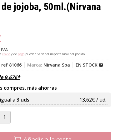
 de jojoba, 50ml.
(Nirvana
€
 IVA
de
envío
y de
pago
pueden variar el importe final del pedido.
 ref 81066
Marca:
Nirvana Spa
EN STOCK
de
9,67
€
*
s compres, más ahorras
igual a
3 uds.
13,62
€ / ud.
Añadir a la cesta