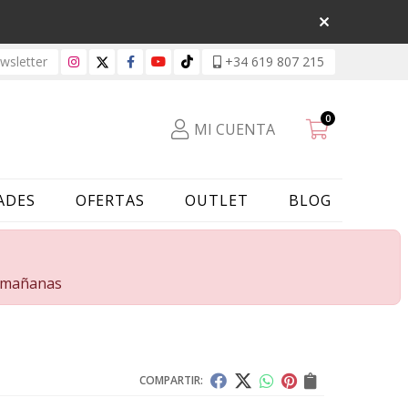
sletter
+34 619 807 215
0
MI CUENTA
ADES
OFERTAS
OUTLET
BLOG
s mañanas
COMPARTIR: