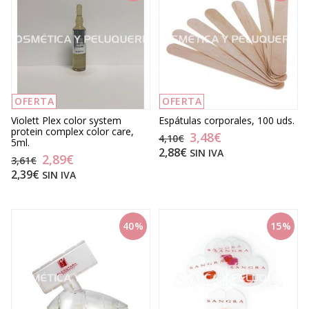
OFERTA
OFERTA
Violett Plex color system
Espátulas corporales, 100 uds.
protein complex color care,
3,48€
4,10€
5ml.
2,88€
SIN IVA
2,89€
3,61€
2,39€
SIN IVA
40%
15%