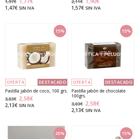
1,77€
1,90€
1,97€
2,11€
1,47€
1,57€
SIN IVA
SIN IVA
15%
15%
OFERTA
DESTACADO
OFERTA
DESTACADO
Pastilla jabón de coco, 100 grs.
Pastilla jabón de chocolate
100grs.
2,58€
3,03€
2,58€
3,03€
2,13€
SIN IVA
2,13€
SIN IVA
20%
15%