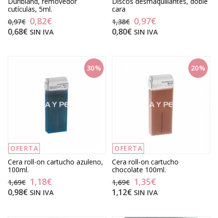
Duribland, removedor
Discos desmaquillantes, doble
cutículas, 5ml.
cara
0,82€
0,97€
0,97€
1,38€
0,68€
0,80€
SIN IVA
SIN IVA
30%
20%
OFERTA
OFERTA
Cera roll-on cartucho azuleno,
Cera roll-on cartucho
100ml.
chocolate 100ml.
1,18€
1,35€
1,69€
1,69€
0,98€
1,12€
SIN IVA
SIN IVA