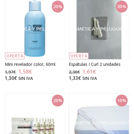
20%
30%
OFERTA
OFERTA
Mini revelador color, 60ml.
Espátulas I Curl 2 unidades
1,58€
1,61€
1,97€
2,30€
1,30€
1,33€
SIN IVA
SIN IVA
20%
10%