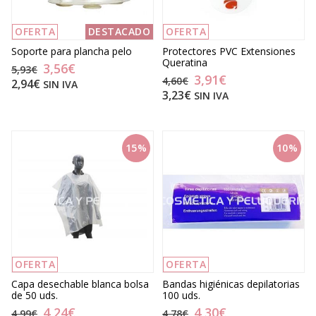
OFERTA
DESTACADO
OFERTA
Soporte para plancha pelo
Protectores PVC Extensiones
Queratina
3,56€
5,93€
3,91€
4,60€
2,94€
SIN IVA
3,23€
SIN IVA
15%
10%
OFERTA
OFERTA
Capa desechable blanca bolsa
Bandas higiénicas depilatorias
de 50 uds.
100 uds.
4,24€
4,30€
4,99€
4,78€