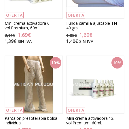
OFERTA
OFERTA
Mini crema activadora 6
Funda camilla ajustable TNT,
vol.Premium, 60ml.
40 grs
1,69€
1,69€
2,11€
1,88€
1,39€
1,40€
SIN IVA
SIN IVA
10%
10%
OFERTA
OFERTA
Pantalón presoterapia bolsa
Mini crema activadora 12
individual
vol.Premium, 60ml.