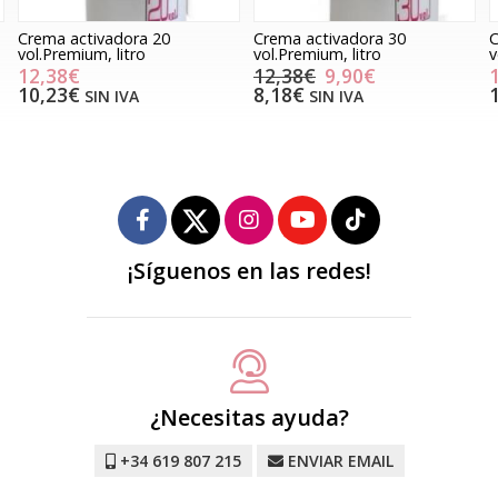
Crema activadora 30
Crema activadora 6
M
vol.Premium, litro
vol.Premium, litro
v
12,38€
9,90€
12,38€
8,18€
10,23€
SIN IVA
SIN IVA
¡Síguenos en las redes!
¿Necesitas ayuda?
+34 619 807 215
ENVIAR EMAIL