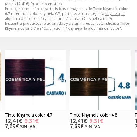
(antes
12,41
€
). Producto en stock.
Precio, información, características e imágenes de
Tinte Khymeía color
6.7
referencia color khymeía 6.7, pertenece a la categoría
Khymeía, la
alquimia del color
(51) y a la marca
Alcántara Cosmética
(459).
Encuentra productos relacionados y de similares características a
Tinte
Khymeía color 6.7
en "Coloración", "Khymeía, la alquimia del color".
Tinte Khymeía color 4.7
Tinte Khymeía color 4.8
T
12,41€
9,31€
12,41€
9,31€
7,69€
7,69€
SIN IVA
SIN IVA