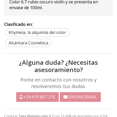
Color 6.7 rubio oscuro violín y se presenta en
envase de 100ml.
Clasificado en:
Khymeía, la alquimia del color
Alcántara Cosmética
¿Alguna duda? ¿Necesitas
asesoramiento?
Ponte en contacto con nosotros y
resolveremos tus dudas.
+34 619 807 215
ENVIAR EMAIL
Comprar
Tinte Khymeía color 6.7
con 25,00% de descuento por
9,31
€