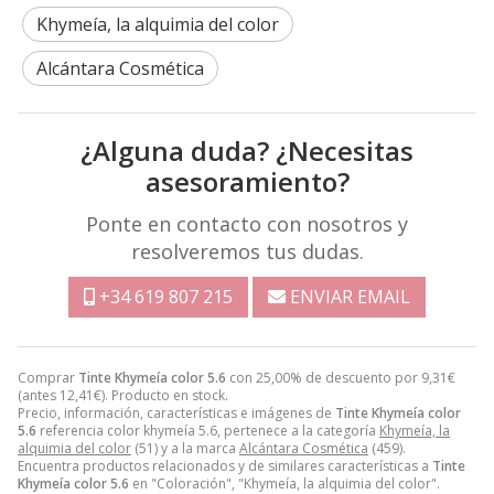
Khymeía, la alquimia del color
Alcántara Cosmética
¿Alguna duda? ¿Necesitas
asesoramiento?
Ponte en contacto con nosotros y
resolveremos tus dudas.
+34 619 807 215
ENVIAR EMAIL
Comprar
Tinte Khymeía color 5.6
con 25,00% de descuento por
9,31
€
(antes
12,41
€
). Producto en stock.
Precio, información, características e imágenes de
Tinte Khymeía color
5.6
referencia color khymeía 5.6, pertenece a la categoría
Khymeía, la
alquimia del color
(51) y a la marca
Alcántara Cosmética
(459).
Encuentra productos relacionados y de similares características a
Tinte
Khymeía color 5.6
en "Coloración", "Khymeía, la alquimia del color".