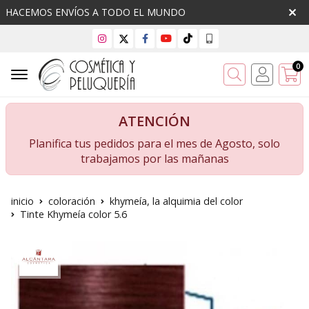
HACEMOS ENVÍOS A TODO EL MUNDO
0
Buscar
ATENCIÓN
Planifica tus pedidos para el mes de Agosto, solo
trabajamos por las mañanas
inicio
coloración
khymeía, la alquimia del color
Tinte Khymeía color 5.6