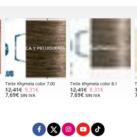
Tinte Khymeía color 7.00
Tinte Khymeía color 8.1
T
12,41€
9,31€
12,41€
9,31€
7,69€
7,69€
SIN IVA
SIN IVA