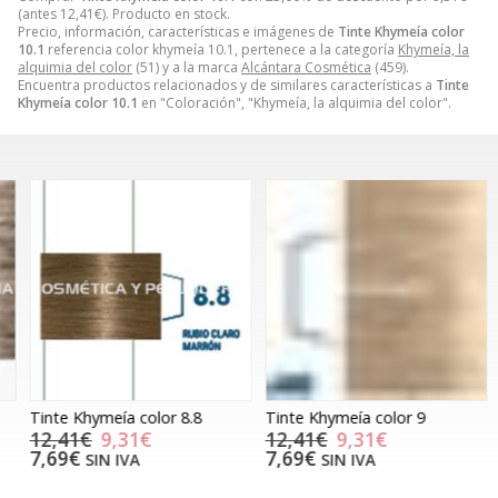
(antes
12,41
€
). Producto en stock.
Precio, información, características e imágenes de
Tinte Khymeía color
10.1
referencia color khymeía 10.1, pertenece a la categoría
Khymeía, la
alquimia del color
(51) y a la marca
Alcántara Cosmética
(459).
Encuentra productos relacionados y de similares características a
Tinte
Khymeía color 10.1
en "Coloración", "Khymeía, la alquimia del color".
Tinte Khymeía color 8.8
Tinte Khymeía color 9
T
12,41€
9,31€
12,41€
9,31€
7,69€
7,69€
SIN IVA
SIN IVA