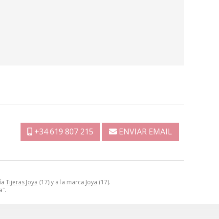
+34 619 807 215
ENVIAR EMAIL
ría
Tijeras Joya
(17) y a la marca
Joya
(17).
a".