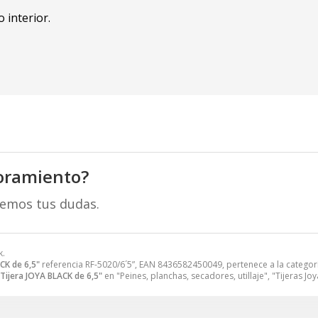
 interior.
oramiento?
remos tus dudas.
k.
CK de 6,5"
referencia RF-5020/6´5”, EAN 8436582450049, pertenece a la catego
Tijera JOYA BLACK de 6,5"
en "Peines, planchas, secadores, utillaje", "Tijeras Joy