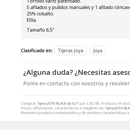
Tornillo vario patentado.
5 afilados y pulidos manuales y 1 afilado cóncavo
25% cobalto.
Efila.
Tamaño 6,5"
Clasificado en:
Tijeras Joya
Joya
¿Alguna duda? ¿Necesitas ases
Ponte en contacto con nosotros y resolve
Comprar
Tijera JOYA BLACK de 6,5"
por
136,73
€
. Producto en stoc
Precio, información, características e imágenes de
Tijera JOYA BLA
Encuentra productos relacionados y de similares características a