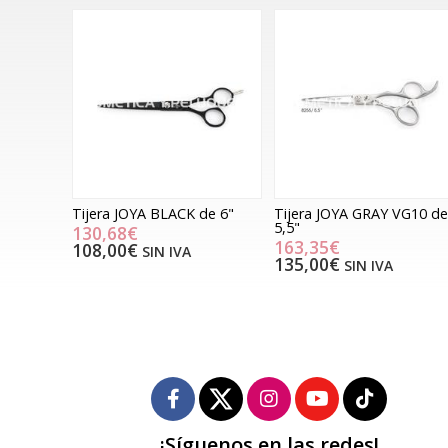
Tijera JOYA BLACK de 6"
Tijera JOYA GRAY VG10 de
5,5"
130,68€
163,35€
108,00€
SIN IVA
135,00€
SIN IVA
¡Síguenos en las redes!