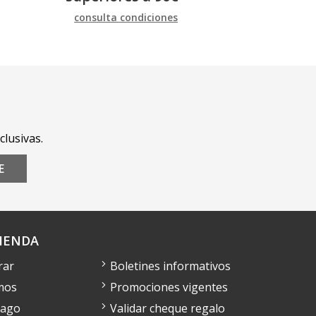
consulta condiciones
clusivas.
E
IENDA
rar
Boletines informativos
mos
Promociones vigentes
pago
Validar cheque regalo