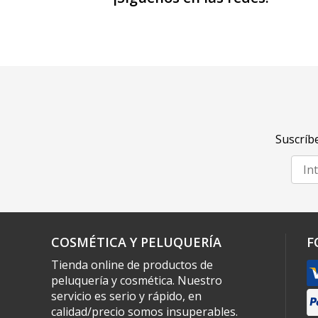
Suscríbe
COSMÉTICA Y PELUQUERÍA
F
Tienda online de productos de
peluquería y cosmética. Nuestro
servicio es serio y rápido, en
calidad/precio somos insuperables.