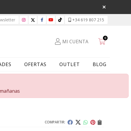
sletter
+34 619 807 215
0
MI CUENTA
ADES
OFERTAS
OUTLET
BLOG
s mañanas
COMPARTIR: