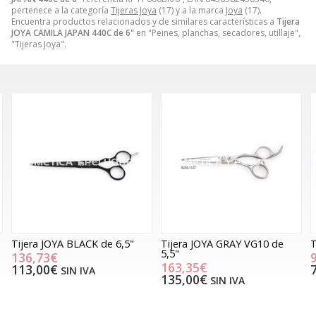
pertenece a la categoría
Tijeras Joya
(17) y a la marca
Joya
(17).
Encuentra productos relacionados y de similares características a
Tijera
JOYA CAMILA JAPAN 440C de 6"
en "Peines, planchas, secadores, utillaje",
"Tijeras Joya".
Tijera JOYA GRAY VG10 de
Tijera JOYA IRIS TITAN de 6"
T
5,5"
d
90,75€
163,35€
75,00€
SIN IVA
135,00€
SIN IVA