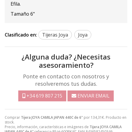
Efila.
Tamaño 6"
Clasificado en:
Tijeras Joya
Joya
¿Alguna duda? ¿Necesitas
asesoramiento?
Ponte en contacto con nosotros y
resolveremos tus dudas.
+34 619 807 215
ENVIAR EMAIL
Comprar
Tijera JOYA CAMILA JAPAN 440C de 6"
por
134,31
€
. Producto en
stock.
Precio, información, características e imágenes de
Tijera JOYA CAMILA
JAPAN 440C de 6"
referencia RF-H-600BK/6”, EAN 8436582450346,