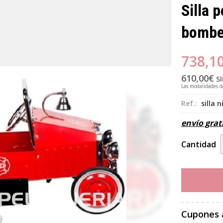
Silla 
bombe
738,1
610,00
€
SI
Las modalidades 
Ref.:
silla 
envío grat
Cantidad
Cupones 