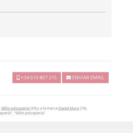
+34 619 807 215
ENVIAR EMAIL
a
Sillón peluquería
(29) y a la marca
Daniel Mora
(76).
uería", "Sillón peluquería".