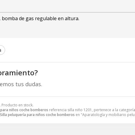
, bomba de gas regulable en altura.
a
oramiento?
remos tus dudas.
. Producto en stock.
ía para niños coche bomberos
referencia silla niño 1201, pertenece a la categorí
Silla peluquería para niños coche bomberos
en "Aparatología y mobiliario peluq