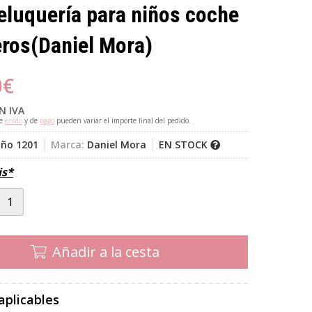
peluquería para niños coche
ros
(Daniel Mora)
0
€
N IVA
de
envío
y de
pago
pueden variar el importe final del pedido.
niño 1201
Marca:
Daniel Mora
EN STOCK
is*
Añadir a la cesta
aplicables