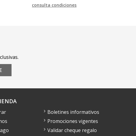
consulta condiciones
clusivas.
E
IENDA
rar
Boletines informativos
mos
Promociones vigentes
pago
Validar cheque regalo