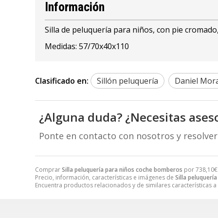
Información
Silla de peluquería para niños, con pie cromado
Medidas: 57/70x40x110
Clasificado en:
Sillón peluquería
Daniel Mor
¿Alguna duda? ¿Necesitas ases
Ponte en contacto con nosotros y resolve
Comprar
Silla peluquería para niños coche bomberos
por
738,10
€
Precio, información, características e imágenes de
Silla peluquer
Encuentra productos relacionados y de similares características a