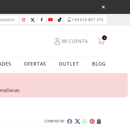
sletter
+34 619 807 215
0
MI CUENTA
ADES
OFERTAS
OUTLET
BLOG
s mañanas
COMPARTIR: