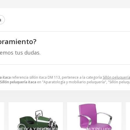
a
oramiento?
remos tus dudas.
a itaca
referencia sillón itaca DM 113, pertenece a la categoría
Sillón peluquerí
Sillón peluquería itaca
en "Aparatología y mobiliario peluquería", "Sillón peluqu