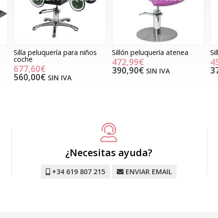
Silla peluquería para niños
Sillón peluquería atenea
Si
coche
472,99€
4
677,60€
390,90€
3
SIN IVA
560,00€
SIN IVA
¿Necesitas ayuda?
+34 619 807 215
ENVIAR EMAIL