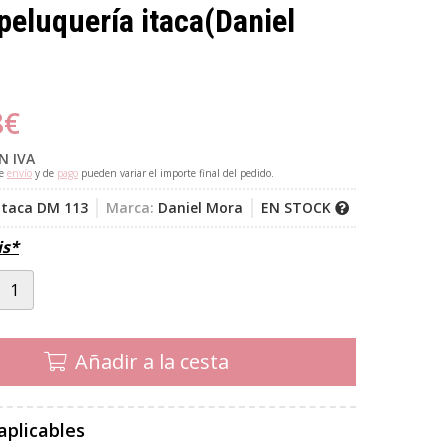
 peluquería itaca
(Daniel
8
€
N IVA
de
envío
y de
pago
pueden variar el importe final del pedido.
 itaca DM 113
Marca:
Daniel Mora
EN STOCK
is*
Añadir a la cesta
aplicables