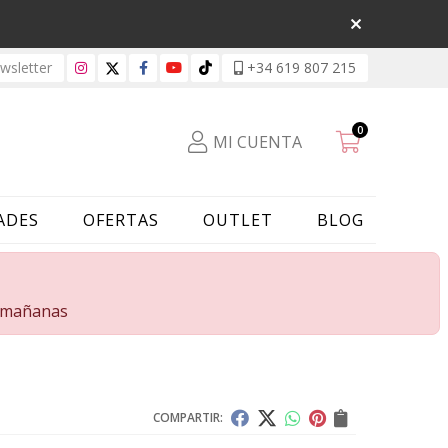
sletter
+34 619 807 215
0
MI CUENTA
ADES
OFERTAS
OUTLET
BLOG
s mañanas
COMPARTIR: