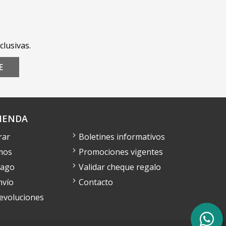
clusivas.
E
IENDA
rar
Boletines informativos
mos
Promociones vigentes
pago
Validar cheque regalo
nvío
Contacto
devoluciones