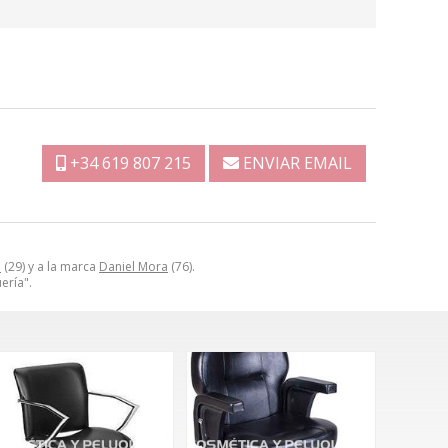
+34 619 807 215
ENVIAR EMAIL
a
(29) y a la marca
Daniel Mora
(76).
ería".