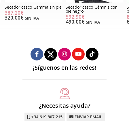
Secador casco Gamma sin pie
Secador casco Géminis con
S
pie negro
b
387,20€
592,90€
320,00€
SIN IVA
490,00€
SIN IVA
¡Síguenos en las redes!
¿Necesitas ayuda?
+34 619 807 215
ENVIAR EMAIL