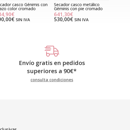
cador casco Génimis con
Secador casco metálico
azo color cromado
Géminis con pie cromado
34,90€
641,30€
90,00€
530,00€
SIN IVA
SIN IVA
Envío gratis en pedidos
superiores a
90
€
*
consulta condiciones
clusivas.