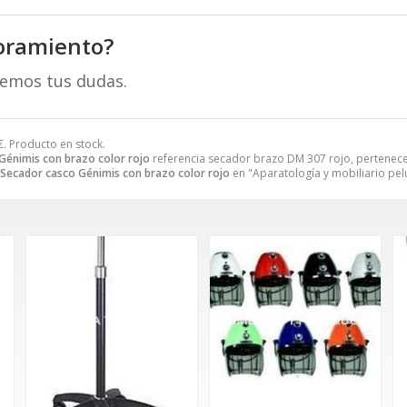
oramiento?
remos tus dudas.
€
. Producto en stock.
Génimis con brazo color rojo
referencia secador brazo DM 307 rojo, pertenece
Secador casco Génimis con brazo color rojo
en "Aparatología y mobiliario pel