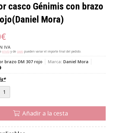
r casco Génimis con brazo
rojo
(Daniel Mora)
0
€
N IVA
de
envío
y de
pago
pueden variar el importe final del pedido.
or brazo DM 307 rojo
Marca:
Daniel Mora
is*
Añadir a la cesta