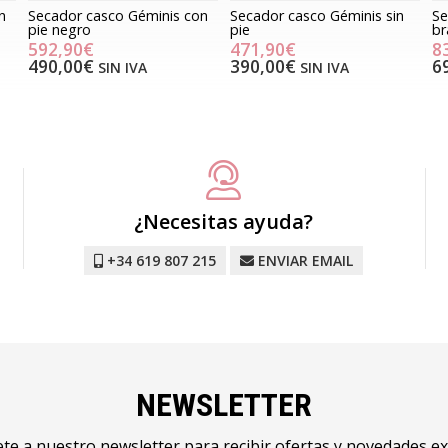
n
Secador casco Géminis con
Secador casco Géminis sin
Se
pie negro
pie
br
592,90€
471,90€
8
490,00€
390,00€
6
SIN IVA
SIN IVA
¿Necesitas ayuda?
+34 619 807 215
ENVIAR EMAIL
NEWSLETTER
te a nuestro newsletter para recibir ofertas y novedades ex