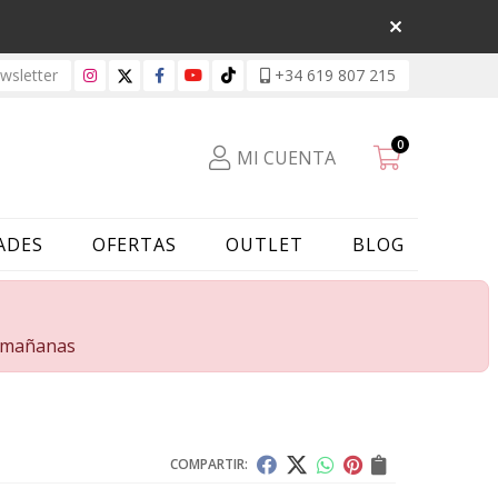
sletter
+34 619 807 215
0
MI CUENTA
ADES
OFERTAS
OUTLET
BLOG
s mañanas
COMPARTIR: