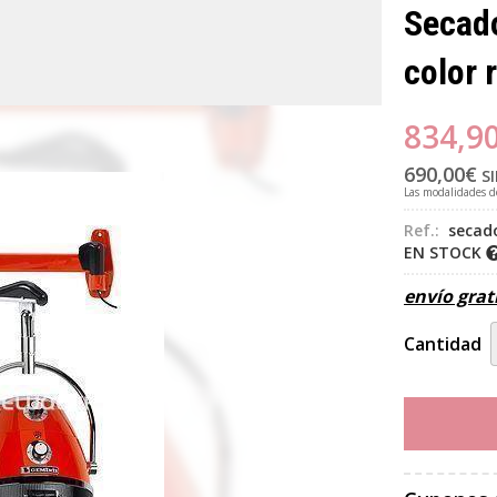
Secado
color 
834,9
690,00
€
SI
Las modalidades 
Ref.:
secad
EN STOCK
envío grat
Cantidad