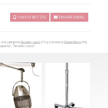
+34 619 807 215
ENVIAR EMAIL
 a la categoría
Secador casco
(11) y a la marca
Daniel Mora
(76).
uquería", "Secador casco".