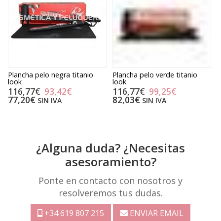
Plancha pelo negra titanio
Plancha pelo verde titanio
P
look
look
i
c
116,77€
93,42€
116,77€
99,25€
77,20€
82,03€
SIN IVA
SIN IVA
¿Alguna duda? ¿Necesitas
asesoramiento?
Ponte en contacto con nosotros y
resolveremos tus dudas.
+34 619 807 215
ENVIAR EMAIL