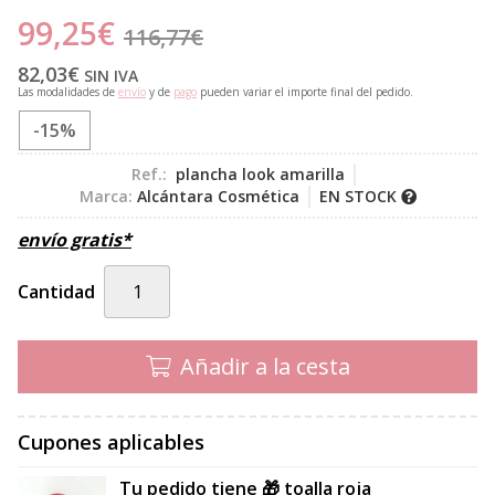
99,25
€
116,77
€
82,03
€
SIN IVA
Las modalidades de
envío
y de
pago
pueden variar el importe final del pedido.
-15%
Ref.:
plancha look amarilla
Marca:
Alcántara Cosmética
EN STOCK
envío gratis*
Cantidad
Añadir a la cesta
Cupones aplicables
Tu pedido tiene 🎁 toalla roja