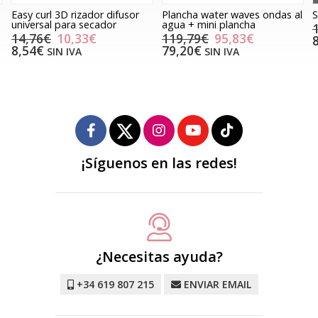
Easy curl 3D rizador difusor
Plancha water waves ondas al
S
universal para secador
agua + mini plancha
14,76€
10,33€
119,79€
95,83€
8,54€
79,20€
SIN IVA
SIN IVA
¡Síguenos en las redes!
¿Necesitas ayuda?
+34 619 807 215
ENVIAR EMAIL