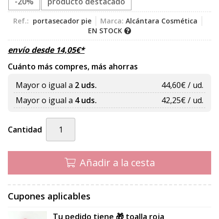
-20%
producto destacado
Ref.:
portasecador pie
Marca:
Alcántara Cosmética
EN STOCK
envío desde
14,05
€
*
Cuánto más compres, más ahorras
Mayor o igual a
2 uds.
44,60
€ / ud.
Mayor o igual a
4 uds.
42,25
€ / ud.
Cantidad
Añadir a la cesta
Cupones aplicables
Tu pedido tiene 🎁 toalla roja