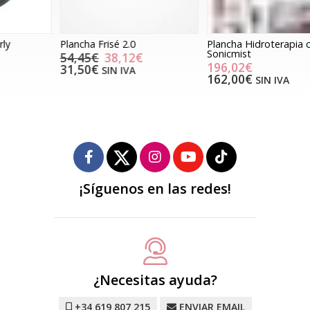
Plancha Frisé 2.0
Plancha Hidroterapia capilar
S
Sonicmist
54,45€
38,12€
196,02€
31,50€
SIN IVA
162,00€
SIN IVA
¡Síguenos en las redes!
¿Necesitas ayuda?
+34 619 807 215
ENVIAR EMAIL