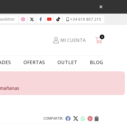
sletter
+34 619 807 215
0
MI CUENTA
ADES
OFERTAS
OUTLET
BLOG
s mañanas
COMPARTIR: