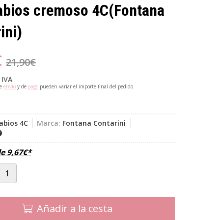
abios cremoso 4C
(Fontana
ini)
€
21,90
€
 IVA
de
envío
y de
pago
pueden variar el importe final del pedido.
abios 4C
Marca:
Fontana Contarini
de
9,67
€
*
Añadir a la cesta