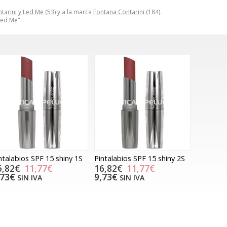
tarini y Led Me
(53) y a la marca
Fontana Contarini
(184).
Led Me".
ntalabios SPF 15 shiny 1S
Pintalabios SPF 15 shiny 2S
6,82€
11,77€
16,82€
11,77€
,73€
9,73€
SIN IVA
SIN IVA