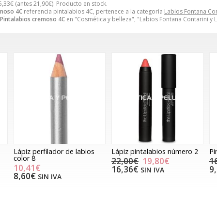
5,33
€
(antes
21,90
€
). Producto en stock.
emoso 4C
referencia pintalabios 4C, pertenece a la categoría
Labios Fontana Con
Pintalabios cremoso 4C
en "Cosmética y belleza", "Labios Fontana Contarini y 
Lápiz perfilador de labios
Lápiz pintalabios número 2
Pi
color 8
22,00€
19,80€
1
10,41€
16,36€
9
SIN IVA
8,60€
SIN IVA