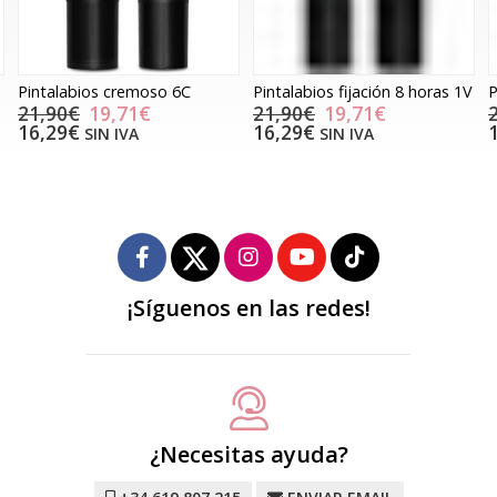
Pintalabios cremoso 6C
Pintalabios fijación 8 horas 1V
P
21,90€
19,71€
21,90€
19,71€
16,29€
16,29€
SIN IVA
SIN IVA
¡Síguenos en las redes!
¿Necesitas ayuda?