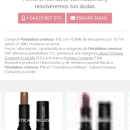
resolveremos tus dudas.
+34 619 807 215
ENVIAR EMAIL
Comprar
Pintalabios cremoso 11C
con 10,00% de descuento por
19,71
€
(antes
21,90
€
). Producto en stock.
Precio, información, características e imágenes de
Pintalabios cremoso
11C
referencia pintalabios 11C, pertenece a la categoría
Labios Fontana
Contarini y Led Me
(53) y a la marca
Fontana Contarini
(184).
Encuentra productos relacionados y de similares características a
Pintalabios cremoso 11C
en "Cosmética y belleza", "Labios Fontana
Contarini y Led Me".