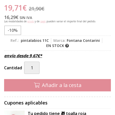
19,71
€
21,90
€
16,29
€
SIN IVA
Las modalidades de
envío
y de
pago
pueden variar el importe final del pedido.
-10%
Ref.:
pintalabios 11C
Marca:
Fontana Contarini
EN STOCK
envío desde
9,67
€
*
Cantidad
Añadir a la cesta
Cupones aplicables
Tu pedido tiene 🎁 toalla roja