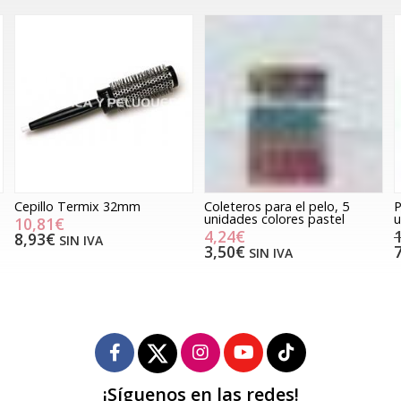
Cepillo Termix 32mm
Coleteros para el pelo, 5
P
unidades colores pastel
u
10,81€
4,24€
8,93€
SIN IVA
3,50€
SIN IVA
¡Síguenos en las redes!