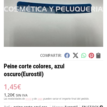
COMPARTIR:
Peine corte colores, azul
oscuro
(Eurostil)
1,45
€
1,20
€
SIN IVA
Las modalidades de
envío
y de
pago
pueden variar el importe final del pedido.
Ref.:
peine corte azul osc.
Marca:
Eurostil
EN STOCK