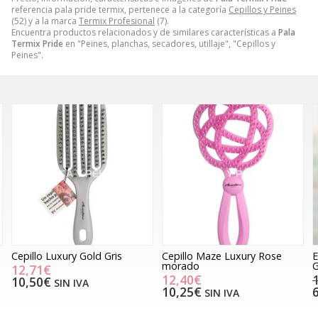
referencia pala pride termix, pertenece a la categoría
Cepillos y Peines
(52) y a la marca
Termix Profesional
(7).
Encuentra productos relacionados y de similares características a
Pala
Termix Pride
en "Peines, planchas, secadores, utillaje", "Cepillos y
Peines".
s
Cepillo Maze Luxury Rose
Expositor Cepillos Luxury
morado
Gold, 12 unidades
12,40€
152,46€
76,23€
10,25€
63,00€
SIN IVA
SIN IVA