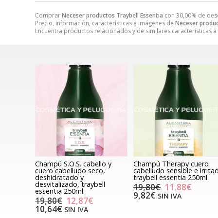
Comprar
Neceser productos Traybell Essentia
con 30,00% de des
Precio, información, características e imágenes de
Neceser produc
Encuentra productos relacionados y de similares características a
Champú S.O.S. cabello y
Champú Therapy cuero
cuero cabelludo seco,
cabelludo sensible e irrita
deshidratado y
traybell essentia 250ml.
desvitalizado, traybell
19,80€
11,88€
essentia 250ml.
9,82€
SIN IVA
19,80€
12,87€
10,64€
SIN IVA