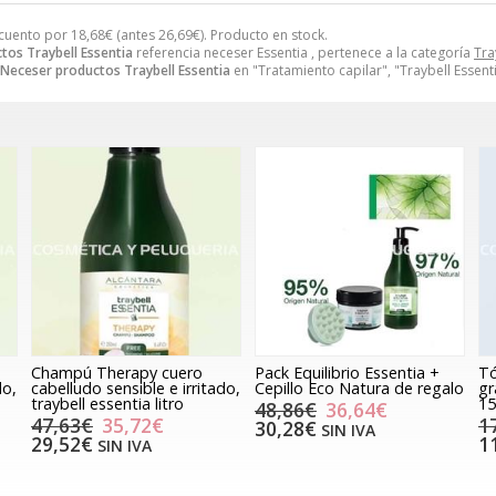
cuento por
18,68
€
(antes
26,69
€
). Producto en stock.
tos Traybell Essentia
referencia neceser Essentia , pertenece a la categoría
Tra
Neceser productos Traybell Essentia
en "Tratamiento capilar", "Traybell Essenti
Champú Therapy cuero
Pack Equilibrio Essentia +
Tó
do,
cabelludo sensible e irritado,
Cepillo Eco Natura de regalo
gr
traybell essentia litro
15
48,86€
36,64€
47,63€
35,72€
1
30,28€
SIN IVA
29,52€
1
SIN IVA