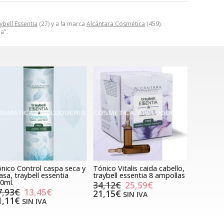
ybell Essentia
(27) y a la marca
Alcántara Cosmética
(459).
a".
nico Control caspa seca y
Tónico Vitalis caida cabello,
asa, traybell essentia
traybell essentia 8 ampollas
0ml.
34,12€
25,59€
7,93€
13,45€
21,15€
SIN IVA
1,11€
SIN IVA