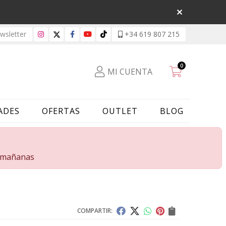
sletter
+34 619 807 215
0
MI CUENTA
ADES
OFERTAS
OUTLET
BLOG
s mañanas
COMPARTIR: