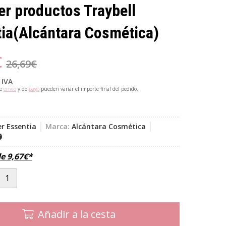
r productos Traybell
ia
(Alcántara Cosmética)
€
26,69
€
 IVA
de
envío
y de
pago
pueden variar el importe final del pedido.
r Essentia
Marca:
Alcántara Cosmética
de
9,67
€
*
Añadir a la cesta