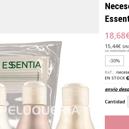
Necese
Essent
18,68
15,44
€
SIN
Las modalidades 
-30%
Ref.:
necese
EN STOCK
envío des
Cantidad