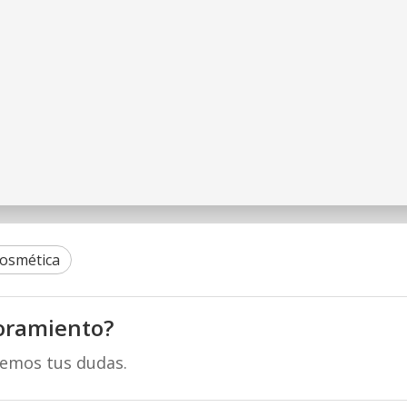
Cosmética
oramiento?
remos tus dudas.