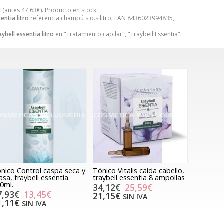
€
(antes
47,63
€
). Producto en stock.
entia litro
referencia champú s.o.s litro, EAN 8436023994835,
ybell essentia litro
en "Tratamiento capilar", "Traybell Essentia".
nico Control caspa seca y
Tónico Vitalis caida cabello,
asa, traybell essentia
traybell essentia 8 ampollas
0ml.
34,12€
25,59€
7,93€
13,45€
21,15€
SIN IVA
1,11€
SIN IVA