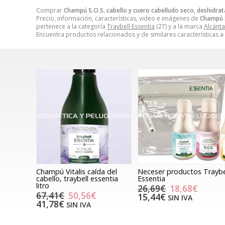
Comprar
Champú S.O.S. cabello y cuero cabelludo seco, deshidratad
Precio, información, características, video e imágenes de
Champú S
pertenece a la categoría
Traybell Essentia
(27) y a la marca
Alcánt
Encuentra productos relacionados y de similares características a
Champú Vitalis caída del
Neceser productos Traybe
cabello, traybell essentia
Essentia
litro
26,69€
18,68€
67,41€
50,56€
15,44€
SIN IVA
41,78€
SIN IVA