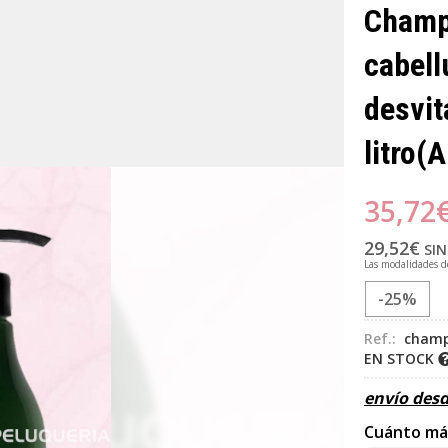
Champú
cabell
desvit
litro
(A
35,72
29,52
€
SIN
Las modalidades 
-25%
Ref.:
champú
EN STOCK
envío des
Cuánto má