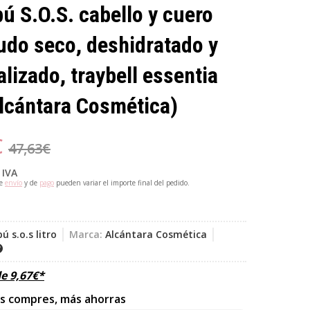
 S.O.S. cabello y cuero
udo seco, deshidratado y
alizado, traybell essentia
lcántara Cosmética)
€
47,63
€
 IVA
de
envío
y de
pago
pueden variar el importe final del pedido.
 s.o.s litro
Marca:
Alcántara Cosmética
de
9,67
€
*
s compres, más ahorras