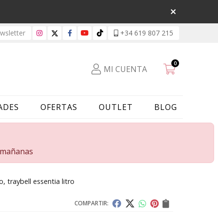
sletter
+34 619 807 215
0
MI CUENTA
ADES
OFERTAS
OUTLET
BLOG
s mañanas
 traybell essentia litro
COMPARTIR: