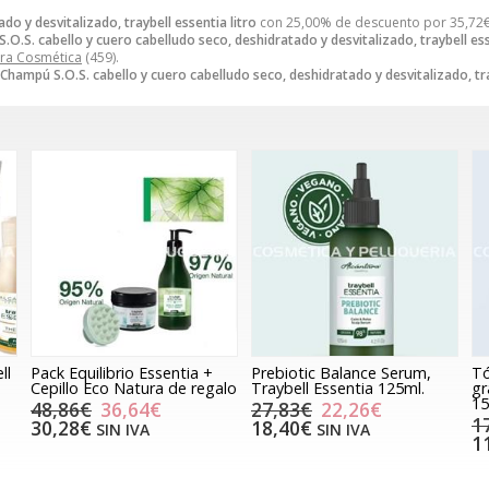
o y desvitalizado, traybell essentia litro
con 25,00% de descuento por
35,72
.O.S. cabello y cuero cabelludo seco, deshidratado y desvitalizado, traybell ess
ara Cosmética
(459).
Champú S.O.S. cabello y cuero cabelludo seco, deshidratado y desvitalizado, tra
ll
Pack Equilibrio Essentia +
Prebiotic Balance Serum,
Tó
Cepillo Eco Natura de regalo
Traybell Essentia 125ml.
gr
15
48,86€
36,64€
27,83€
22,26€
1
30,28€
18,40€
SIN IVA
SIN IVA
1