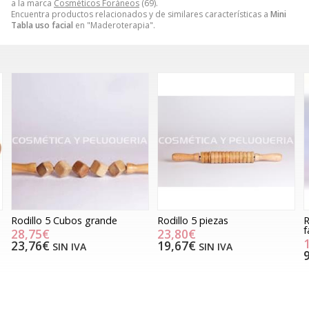
a la marca
Cosméticos Foráneos
(69).
Encuentra productos relacionados y de similares características a
Mini
Tabla uso facial
en "Maderoterapia".
Rodillo 5 Cubos grande
Rodillo 5 piezas
R
f
28,75€
23,80€
23,76€
19,67€
SIN IVA
SIN IVA