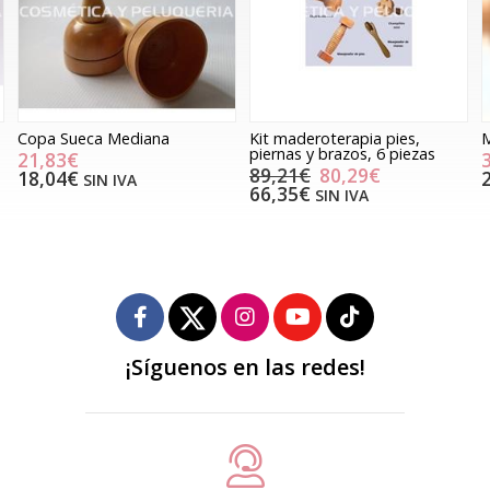
Kit maderoterapia pies,
Mancuerda
piernas y brazos, 6 piezas
31,82€
89,21€
80,29€
26,30€
SIN IVA
66,35€
SIN IVA
¡Síguenos en las redes!