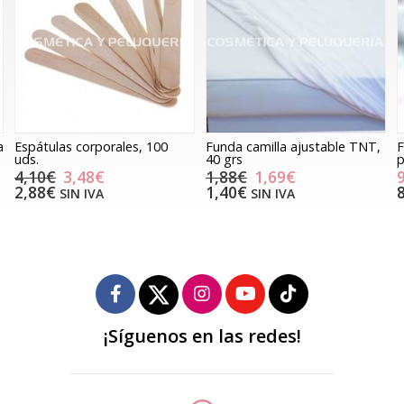
Funda camilla ajustable TNT,
Fundas protectoras gafas 50
40 grs
pares
1,88€
1,69€
9,80€
1,40€
8,10€
SIN IVA
SIN IVA
¡Síguenos en las redes!