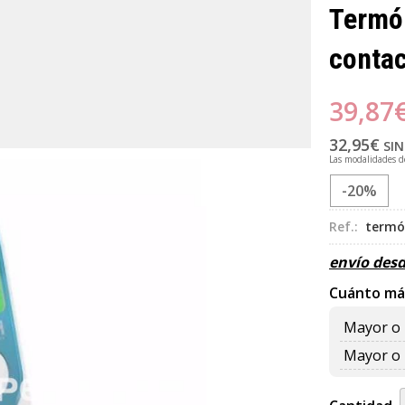
Termóm
conta
39,87
32,95
€
SIN
Las modalidades 
-20%
Ref.:
termó
envío des
Cuánto má
Mayor o 
Mayor o 