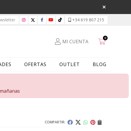
sletter
+34 619 807 215
0
MI CUENTA
ADES
OFERTAS
OUTLET
BLOG
s mañanas
COMPARTIR: