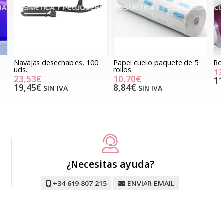
Navajas desechables, 100
Papel cuello paquete de 5
Ro
uds.
rollos
1
23,53€
10,70€
1
19,45€
8,84€
SIN IVA
SIN IVA
¿Necesitas ayuda?
+34 619 807 215
ENVIAR EMAIL