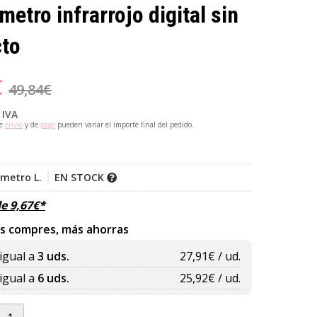
etro infrarrojo digital sin
cto
€
49,84
€
 IVA
de
envío
y de
pago
pueden variar el importe final del pedido.
metro L.
EN STOCK
de
9,67
€
*
s compres, más ahorras
igual a
3 uds.
27,91
€ / ud.
igual a
6 uds.
25,92
€ / ud.