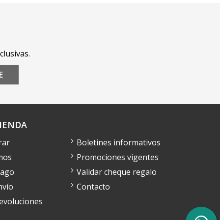
clusivas.
E
IENDA
rar
Boletines informativos
mos
Promociones vigentes
pago
Validar cheque regalo
nvío
Contacto
devoluciones