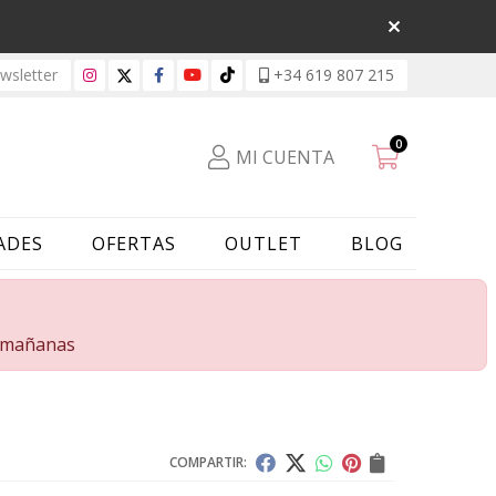
sletter
+34 619 807 215
0
MI CUENTA
ADES
OFERTAS
OUTLET
BLOG
s mañanas
COMPARTIR: