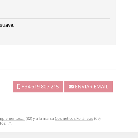
 suave.
+34 619 807 215
ENVIAR EMAIL
omplementos….
(82) y a la marca
Cosméticos Foráneos
(69).
tos….".