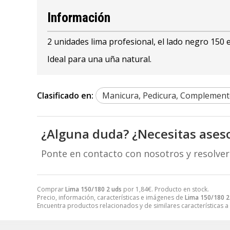
Información
2 unidades lima profesional, el lado negro 150 
Ideal para una uña natural.
Clasificado en:
Manicura, Pedicura, Complement
¿Alguna duda? ¿Necesitas ases
Ponte en contacto con nosotros y resolve
Comprar
Lima 150/180 2 uds
por
1,84
€
. Producto en stock.
Precio, información, características e imágenes de
Lima 150/180 2
Encuentra productos relacionados y de similares características a