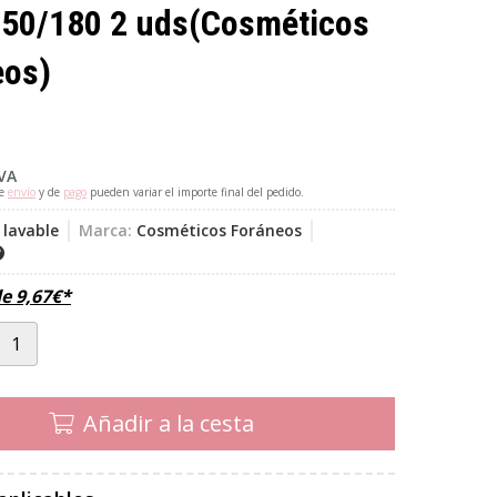
150/180 2 uds
(Cosméticos
eos)
IVA
de
envío
y de
pago
pueden variar el importe final del pedido.
 lavable
Marca:
Cosméticos Foráneos
de
9,67
€
*
Añadir a la cesta