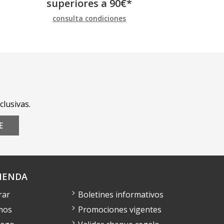
superiores a
90
€
*
consulta condiciones
clusivas.
E
IENDA
rar
Boletines informativos
mos
Promociones vigentes