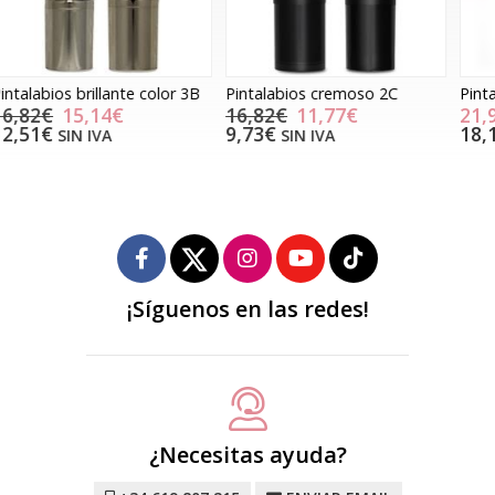
Pintalabios cremoso 2C
Pintalabios cremoso 3C
P
16,82€
11,77€
21,90€
9,73€
18,10€
SIN IVA
SIN IVA
¡Síguenos en las redes!
¿Necesitas ayuda?