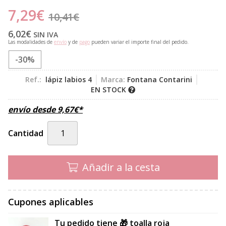
7,29
€
10,41
€
6,02
€
SIN IVA
Las modalidades de
envío
y de
pago
pueden variar el importe final del pedido.
-30%
Ref.:
lápiz labios 4
Marca:
Fontana Contarini
EN STOCK
envío desde
9,67
€
*
Cantidad
Añadir a la cesta
Cupones aplicables
Tu pedido tiene 🎁 toalla roja