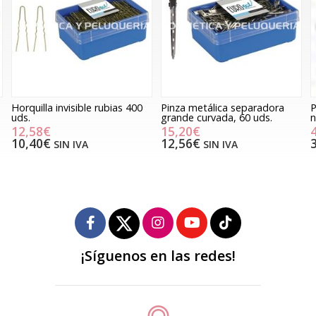
Horquilla invisible rubias 400
Pinza metálica separadora
P
uds.
grande curvada, 60 uds.
n
12,58€
15,20€
10,40€
12,56€
SIN IVA
SIN IVA
¡Síguenos en las redes!