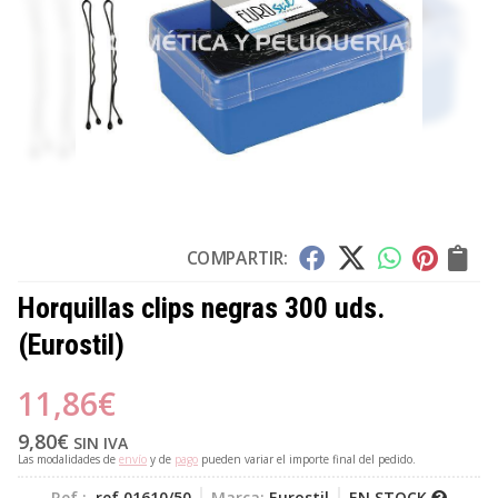
COMPARTIR:
Horquillas clips negras 300 uds.
(Eurostil)
11,86
€
9,80
€
SIN IVA
Las modalidades de
envío
y de
pago
pueden variar el importe final del pedido.
Ref.:
ref.01610/50
Marca:
Eurostil
EN STOCK