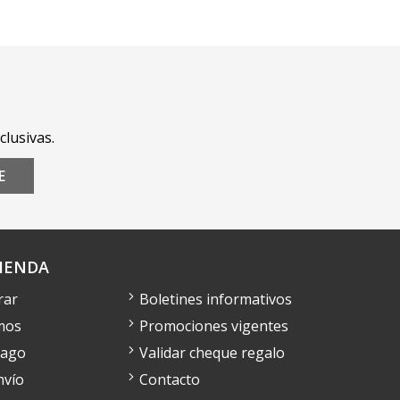
clusivas.
E
IENDA
rar
Boletines informativos
mos
Promociones vigentes
pago
Validar cheque regalo
nvío
Contacto