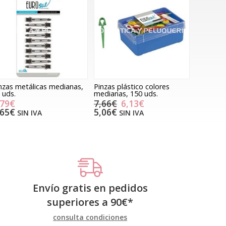
nzas metálicas medianas,
Pinzas plástico colores
 uds.
medianas, 150 uds.
,79€
7,66€
6,13€
,65€
5,06€
SIN IVA
SIN IVA
Envío gratis en pedidos
superiores a
90
€
*
consulta condiciones