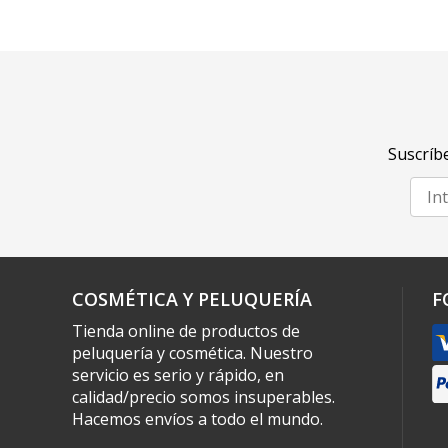
Suscríbe
COSMÉTICA Y PELUQUERÍA
F
Tienda online de productos de
peluquería y cosmética. Nuestro
servicio es serio y rápido, en
calidad/precio somos insuperables.
Hacemos envíos a todo el mundo.