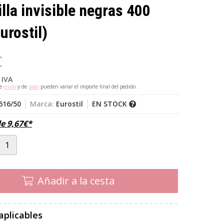
lla invisible negras 400
urostil)
€
 IVA
de
envío
y de
pago
pueden variar el importe final del pedido.
616/50
Marca:
Eurostil
EN STOCK
de
9,67
€
*
Añadir a la cesta
aplicables