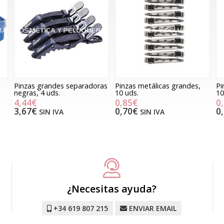
a
Pinzas grandes separadoras
Pinzas metálicas grandes,
Pi
negras, 4 uds.
10 uds.
10
4,44€
0,85€
0
3,67€
0,70€
0
SIN IVA
SIN IVA
¿Necesitas ayuda?
+34 619 807 215
ENVIAR EMAIL