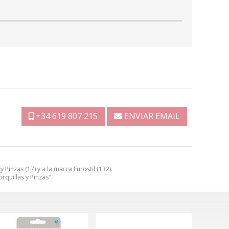
+34 619 807 215
ENVIAR EMAIL
 y Pinzas
(17) y a la marca
Eurostil
(132).
rquillas y Pinzas".