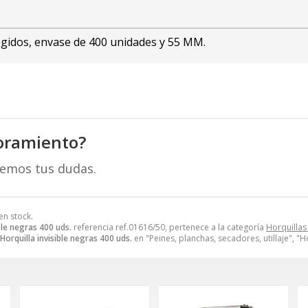
cogidos, envase de 400 unidades y 55 MM.
oramiento?
remos tus dudas.
en stock.
ble negras 400 uds.
referencia ref.01616/50, pertenece a la categoría
Horquillas
Horquilla invisible negras 400 uds.
en "Peines, planchas, secadores, utillaje", "Ho