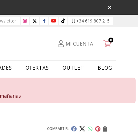
sletter
+34 619 807 215
0
MI CUENTA
ADES
OFERTAS
OUTLET
BLOG
s mañanas
COMPARTIR: