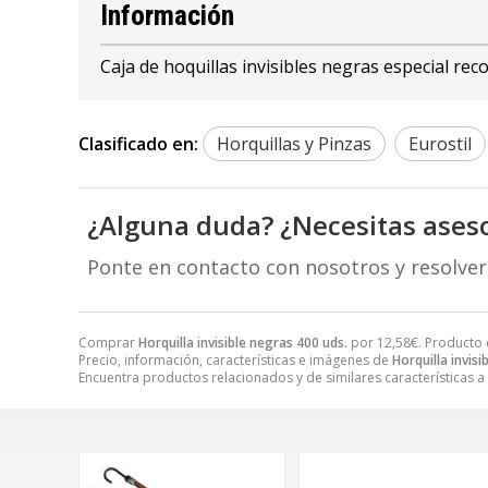
Información
Caja de hoquillas invisibles negras especial re
Clasificado en:
Horquillas y Pinzas
Eurostil
¿Alguna duda? ¿Necesitas ases
Ponte en contacto con nosotros y resolve
Comprar
Horquilla invisible negras 400 uds.
por
12,58
€
. Producto 
Precio, información, características e imágenes de
Horquilla invisi
Encuentra productos relacionados y de similares características a