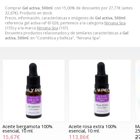
Comprar
Gel activa, 500ml.
con 15,00% de descuento por
27,77
€
(antes
32,67
€
). Producto en stock.
Precio, información, características e imágenes de
Gel activa, 500ml.
referencia gel activa ref 81028, pertenece a la categoría
Nirvana Spa
(155) y a la marca
Nirvana Spa
(167).
Encuentra productos relacionados y de similares características a
Gel
activa, 500ml.
en "Cosmética y belleza", "Nirvana Spa".
Aceite rosa extra 100%
Mascarilla facial aloe vera,
P
esencial, 10 ml.
250grs.
f
113,86€
27,23€
21,78€