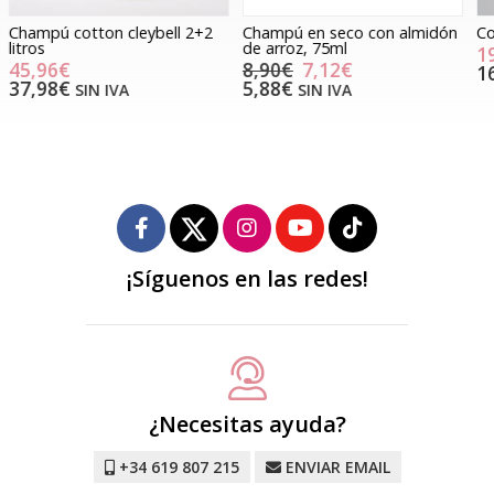
Champú en seco con almidón
Color cleaner cleybell, 200ml.
E
de arroz, 75ml
r
19,67€
a
8,90€
7,12€
16,26€
SIN IVA
5,88€
SIN IVA
¡Síguenos en las redes!
¿Necesitas ayuda?
+34 619 807 215
ENVIAR EMAIL