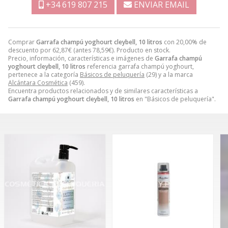
+34 619 807 215
ENVIAR EMAIL
Comprar
Garrafa champú yoghourt cleybell, 10 litros
con 20,00% de
descuento por
62,87
€
(antes
78,59
€
). Producto en stock.
Precio, información, características e imágenes de
Garrafa champú
yoghourt cleybell, 10 litros
referencia garrafa champú yoghourt,
pertenece a la categoría
Básicos de peluquería
(29) y a la marca
Alcántara Cosmética
(459).
Encuentra productos relacionados y de similares características a
Garrafa champú yoghourt cleybell, 10 litros
en "Básicos de peluquería".