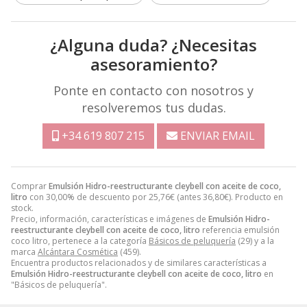
¿Alguna duda? ¿Necesitas
asesoramiento?
Ponte en contacto con nosotros y
resolveremos tus dudas.
+34 619 807 215
ENVIAR EMAIL
Comprar
Emulsión Hidro-reestructurante cleybell con aceite de coco,
litro
con 30,00% de descuento por
25,76
€
(antes
36,80
€
). Producto en
stock.
Precio, información, características e imágenes de
Emulsión Hidro-
reestructurante cleybell con aceite de coco, litro
referencia emulsión
coco litro, pertenece a la categoría
Básicos de peluquería
(29) y a la
marca
Alcántara Cosmética
(459).
Encuentra productos relacionados y de similares características a
Emulsión Hidro-reestructurante cleybell con aceite de coco, litro
en
"Básicos de peluquería".