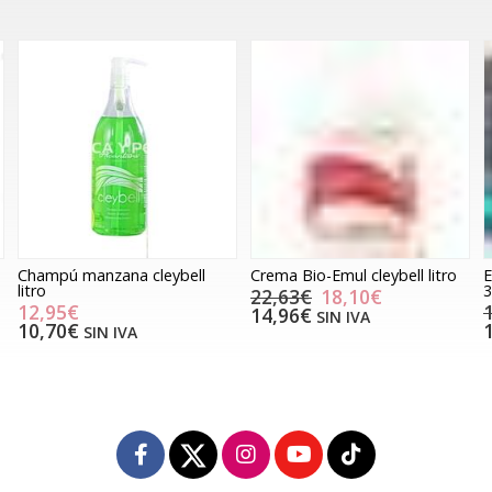
Champú manzana cleybell
Crema Bio-Emul cleybell litro
E
litro
3
22,63€
18,10€
12,95€
14,96€
SIN IVA
10,70€
SIN IVA