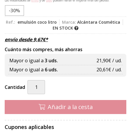
Las modalidades de
envío
y de
pago
pueden variar el importe final del pedido.
-30%
Ref.:
emulsión coco litro
Marca:
Alcántara Cosmética
EN STOCK
envío desde
9,67
€
*
Cuánto más compres, más ahorras
Mayor o igual a
3 uds.
21,90
€ / ud.
Mayor o igual a
6 uds.
20,61
€ / ud.
Cantidad
Añadir a la cesta
Cupones aplicables