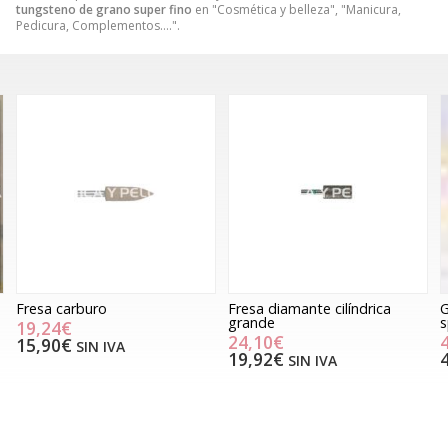
tungsteno de grano super fino
en "Cosmética y belleza", "Manicura,
Pedicura, Complementos….".
Fresa diamante cilíndrica
Gel-Ohh! Milk & Honey jelly
grande
spa, para pedicura
24,10€
4,99€
19,92€
4,12€
SIN IVA
SIN IVA