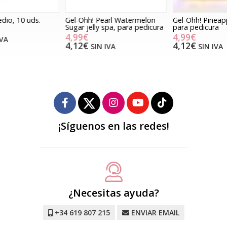
Gel-Ohh! Pearl Watermelon
Gel-Ohh! Pineapple jelly spa,
K
Sugar jelly spa, para pedicura
para pedicura
4,99€
4,99€
4,12€
4,12€
SIN IVA
SIN IVA
¡Síguenos en las redes!
¿Necesitas ayuda?
+34 619 807 215
ENVIAR EMAIL