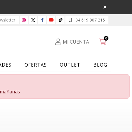
sletter
+34 619 807 215
0
MI CUENTA
ADES
OFERTAS
OUTLET
BLOG
s mañanas