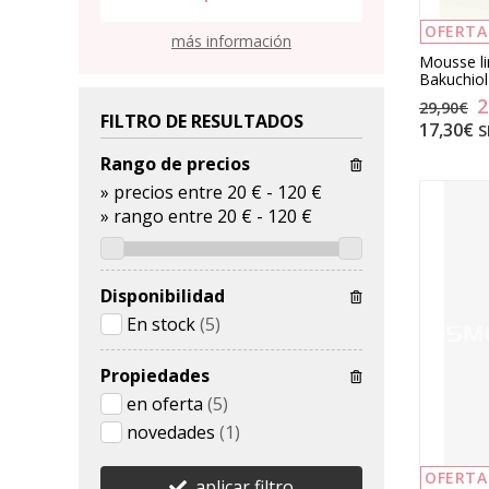
10
OFERTA
más información
Mousse l
Bakuchiol
2
29,90€
FILTRO DE RESULTADOS
17,30€
S
Rango de precios
»
precios entre 20 €
-
120 €
»
rango entre
20
€
-
120
€
Disponibilidad
En stock
(5)
Propiedades
en oferta
(5)
novedades
(1)
OFERTA
aplicar filtro