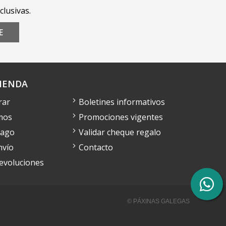
clusivas.
E
IENDA
rar
Boletines informativos
mos
Promociones vigentes
pago
Validar cheque regalo
nvío
Contacto
devoluciones
© PÁXINAS GALEGAS