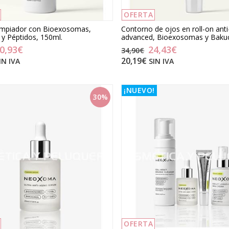
algodón
OFERTA
impiador con Bioexosomas,
Contorno de ojos en roll-on anti
 y Péptidos, 150ml.
advanced, Bioexosomas y Bakuc
0,93€
24,43€
34,90€
20,19€
IN IVA
SIN IVA
¡NUEVO!
30%
OFERTA