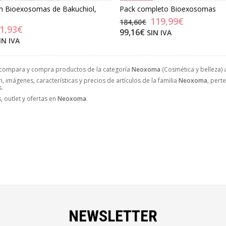
n Bioexosomas de Bakuchiol,
Pack completo Bioexosomas
119,99€
184,60€
1,93€
99,16€
SIN IVA
IN IVA
 compara y compra productos de la categoría
Neoxoma
(Cosmética y belleza) a
, imágenes, características y precios de artículos de la familia
Neoxoma
, pert
s.
 outlet y ofertas en
Neoxoma
.
NEWSLETTER