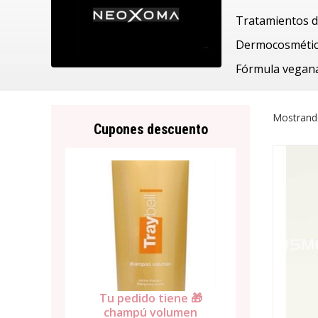
Tratamientos de
Dermocosmétic
Fórmula vegana
Mostrand
Cupones descuento
Tu pedido tiene 🎁
ene 🎁
Tu pedid
ampollas caída Violett-
lumen
secado