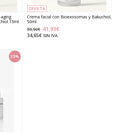
OFERTA
-aging
Crema facial con Bioexosomas y Bakuchiol,
hiol 15ml.
50ml.
41,93€
59,90€
34,65€
SIN IVA
35%