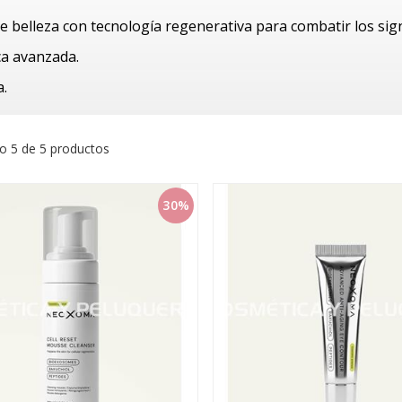
 belleza con tecnología regenerativa para combatir los sign
a avanzada.
.
o 5 de 5 productos
30%
Tu pedido tiene 🎁
o tiene 🎁
toalla roja 100%
r Iónico