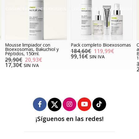
Mousse limpiador con
Pack completo Bioexosomas
C
Bioexosomas, Bakuchiol y
a
184,60€
119,99€
Péptidos, 150ml.
B
99,16€
SIN IVA
1
29,90€
20,93€
17,30€
SIN IVA
¡Síguenos en las redes!