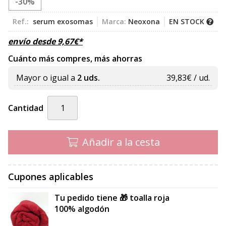
-30%
Ref.:
serum exosomas
Marca:
Neoxona
EN STOCK
envío desde
9,67
€
*
Cuánto más compres, más ahorras
Mayor o igual a
2 uds.
39,83
€ / ud.
Cantidad
Añadir a la cesta
Cupones aplicables
Tu pedido tiene 🎁 toalla roja
100% algodón