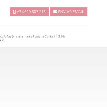
+34 619 807 215
ENVIAR EMAIL
nto Uñas
(4) y a la marca
Fontana Contarini
(184).
as".