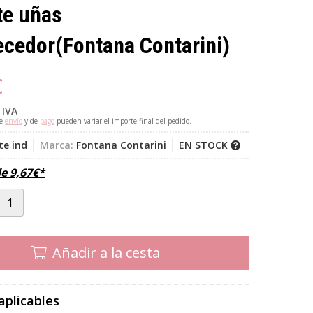
te uñas
ecedor
(Fontana Contarini)
€
 IVA
de
envío
y de
pago
pueden variar el importe final del pedido.
te ind
Marca:
Fontana Contarini
EN STOCK
de
9,67
€
*
Añadir a la cesta
aplicables