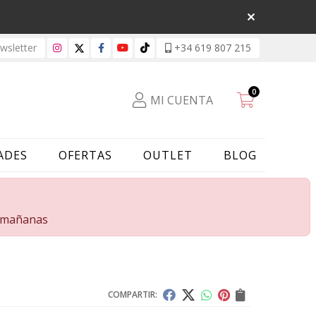
sletter
+34 619 807 215
0
MI CUENTA
ADES
OFERTAS
OUTLET
BLOG
s mañanas
COMPARTIR: