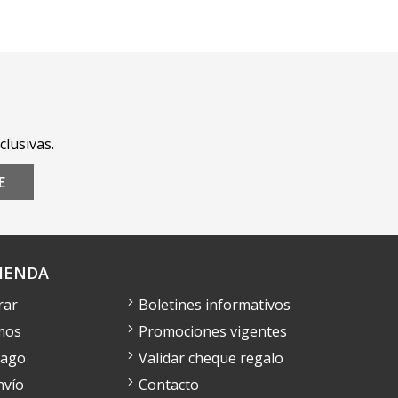
clusivas.
E
IENDA
rar
Boletines informativos
mos
Promociones vigentes
pago
Validar cheque regalo
nvío
Contacto