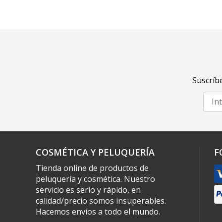
Suscríbe
COSMÉTICA Y PELUQUERÍA
F
Tienda online de productos de
peluquería y cosmética. Nuestro
servicio es serio y rápido, en
calidad/precio somos insuperables.
Hacemos envíos a todo el mundo.