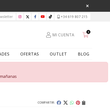
sletter
+34 619 807 215
0
MI CUENTA
ADES
OFERTAS
OUTLET
BLOG
s mañanas
COMPARTIR: