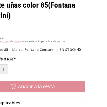
e uñas color 85
(Fontana
ini)
IVA
de
envío
y de
pago
pueden variar el importe final del pedido.
te 85
Marca:
Fontana Contarini
EN STOCK
de
9,67
€
*
Añadir a la cesta
aplicables