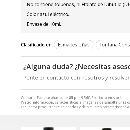
No contiene toluenos, ni Ftalato de Dibutilo (D
Color azul eléctrico.
Envase de 10ml.
Clasificado en:
Esmaltes Uñas
Fontana Conta
¿Alguna duda? ¿Necesitas ases
Ponte en contacto con nosotros y resolve
Comprar
Esmalte uñas color 85
por
9,56
€
. Producto en stock.
Precio, información, características e imágenes de
Esmalte uñas c
Encuentra productos relacionados y de similares características a