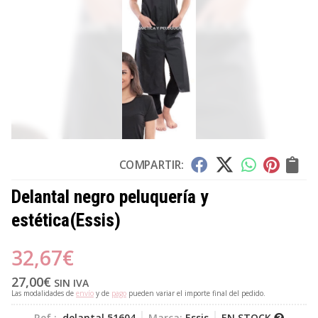
COMPARTIR:
Delantal negro peluquería y
estética
(Essis)
32,67
€
27,00
€
SIN IVA
Las modalidades de
envío
y de
pago
pueden variar el importe final del pedido.
Ref.:
delantal 51604
Marca:
Essis
EN STOCK