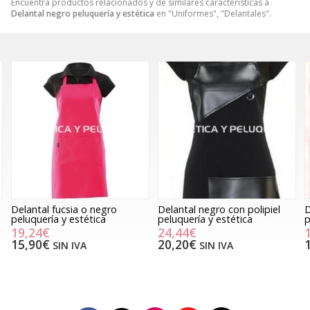
Encuentra productos relacionados y de similares características a
Delantal negro peluquería y estética
en "Uniformes", "Delantales".
Delantal negro con polipiel
Delantal plástico negro
D
peluquería y estética
peluquería y estética
n
24,44€
19,60€
20,20€
16,20€
SIN IVA
SIN IVA