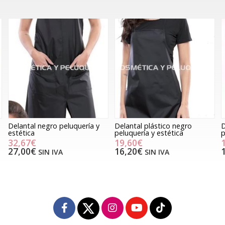
Delantal negro peluquería y
Delantal plástico negro
D
estética
peluquería y estética
p
32,67€
19,60€
27,00€
16,20€
SIN IVA
SIN IVA