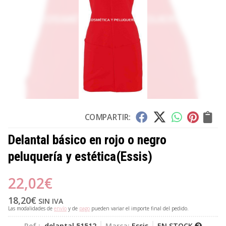
COMPARTIR:
Delantal básico en rojo o negro
peluquería y estética
(Essis)
22,02
€
18,20
€
SIN IVA
Las modalidades de
envío
y de
pago
pueden variar el importe final del pedido.
Ref.:
delantal 51512
Marca:
Essis
EN STOCK