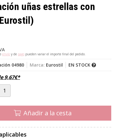
ción uñas estrellas con
Eurostil)
IVA
de
envío
y de
pago
pueden variar el importe final del pedido.
ación 04980
Marca:
Eurostil
EN STOCK
de
9,67
€
*
Añadir a la cesta
aplicables