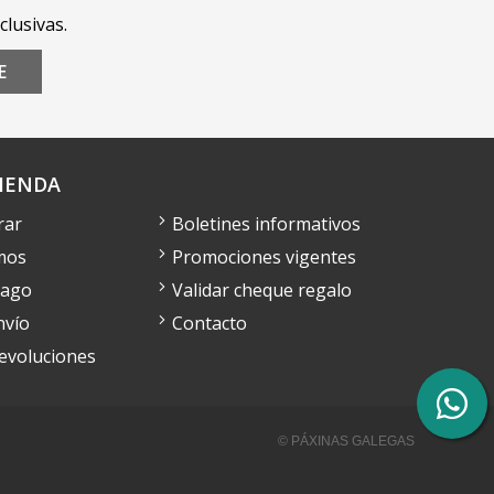
clusivas.
E
IENDA
rar
Boletines informativos
mos
Promociones vigentes
pago
Validar cheque regalo
nvío
Contacto
devoluciones
© PÁXINAS GALEGAS