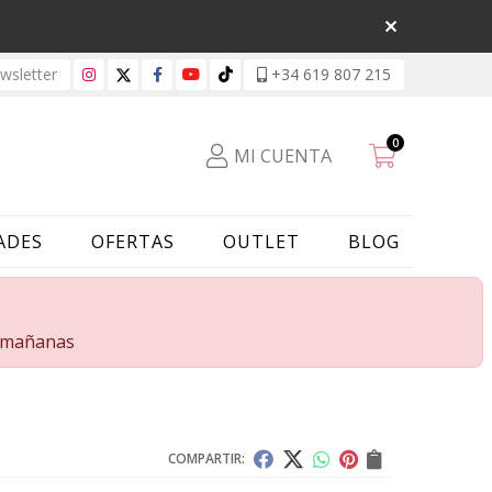
sletter
+34 619 807 215
0
MI CUENTA
ADES
OFERTAS
OUTLET
BLOG
s mañanas
COMPARTIR: