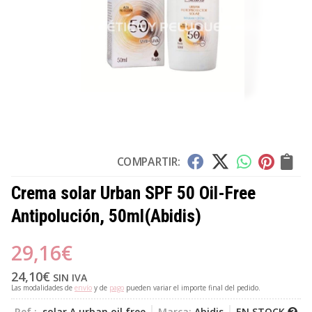
COMPARTIR:
Crema solar Urban SPF 50 Oil-Free
Antipolución, 50ml
(Abidis)
29,16
€
24,10
€
SIN IVA
Las modalidades de
envío
y de
pago
pueden variar el importe final del pedido.
Ref.:
solar A urban oil free
Marca:
Abidis
EN STOCK