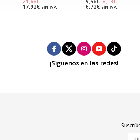
21,68€
9,56€
8,13€
17,92€
6,72€
SIN IVA
SIN IVA
¡Síguenos en las redes!
Suscríbe