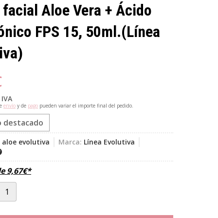
facial Aloe Vera + Ácido
ónico FPS 15, 50ml.
(Línea
iva)
€
 IVA
de
envío
y de
pago
pueden variar el importe final del pedido.
o destacado
aloe evolutiva
Marca:
Línea Evolutiva
de
9,67
€
*