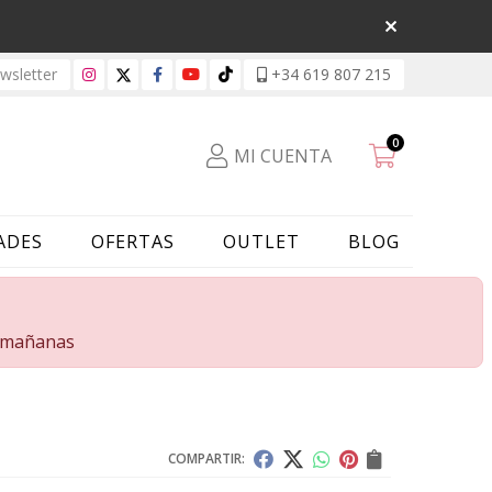
sletter
+34 619 807 215
0
MI CUENTA
ADES
OFERTAS
OUTLET
BLOG
s mañanas
COMPARTIR: