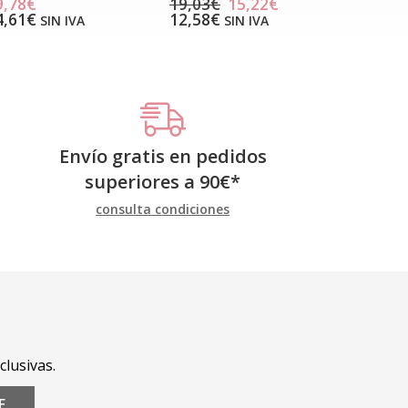
9,78€
19,03€
15,22€
4,61€
12,58€
SIN IVA
SIN IVA
Envío gratis en pedidos
superiores a
90
€
*
consulta condiciones
clusivas.
E