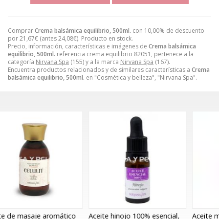
Comprar
Crema balsámica equilibrio, 500ml.
con 10,00% de descuento
por
21,67
€
(antes
24,08
€
). Producto en stock.
Precio, información, características e imágenes de
Crema balsámica
equilibrio, 500ml.
referencia crema equilibrio 82051, pertenece a la
categoría
Nirvana Spa
(155) y a la marca
Nirvana Spa
(167).
Encuentra productos relacionados y de similares características a
Crema
balsámica equilibrio, 500ml.
en "Cosmética y belleza", "Nirvana Spa".
Aceite hinojo 100% esencial,
Aceite menta 100% esencial,
B