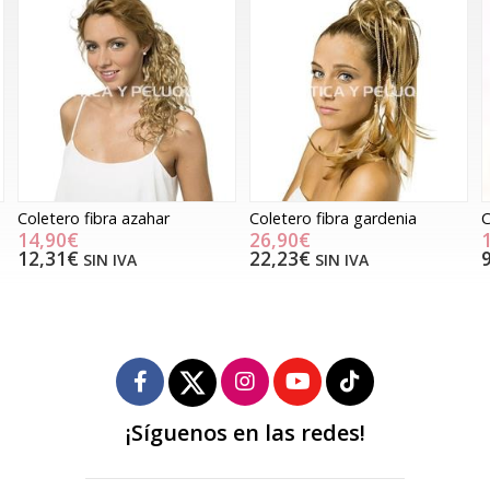
Coletero fibra gardenia
Coletero fibra orquídea
C
26,90€
11,90€
22,23€
9,83€
SIN IVA
SIN IVA
¡Síguenos en las redes!