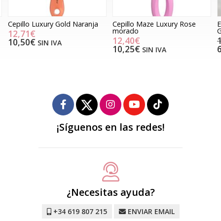
Cepillo Maze Luxury Rose
Expositor Cepillos Luxury
morado
Gold, 12 unidades
12,40€
152,46€
76,23€
10,25€
63,00€
SIN IVA
SIN IVA
¡Síguenos en las redes!
¿Necesitas ayuda?
+34 619 807 215
ENVIAR EMAIL