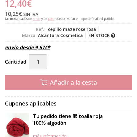
12,40
€
10,25
€
SIN IVA
Las modalidades de
envío
y de
pago
pueden variar el importe final del pedido.
Ref.:
cepillo maze rose rosa
Marca:
Alcántara Cosmética
EN STOCK
envío desde
9,67
€
*
Cantidad
Añadir a la cesta
Cupones aplicables
Tu pedido tiene 🎁 toalla roja
100% algodón
más información