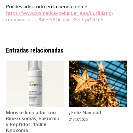
Puedes adquirirlo en la tienda online:
https://www.cosmeticaypeluqueria.es/duribland-
removedor-cut%C3%ADculas-35ml_pr99165
Entradas relacionadas
Mousse limpiador con
¡ Feliz Navidad !
Bioexosomas, Bakuchiol
21/12/2025
y Péptidos, 150ml.
Neoxoma