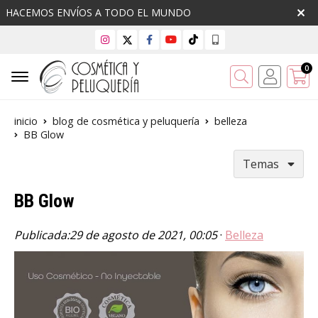
HACEMOS ENVÍOS A TODO EL MUNDO
0
Buscar
inicio
blog de cosmética y peluquería
belleza
BB Glow
Temas
BB Glow
Publicada:
29 de agosto de 2021, 00:05
·
Belleza