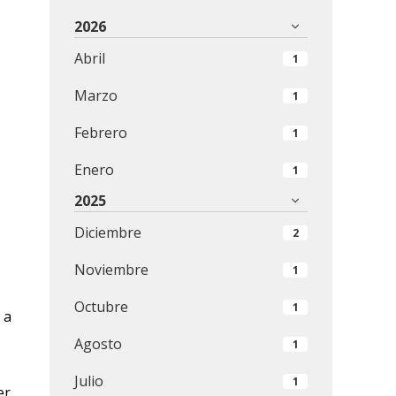
2026
Abril
1
Marzo
1
Febrero
1
Enero
1
2025
Diciembre
2
Noviembre
1
Octubre
1
 a
Agosto
1
Julio
1
er