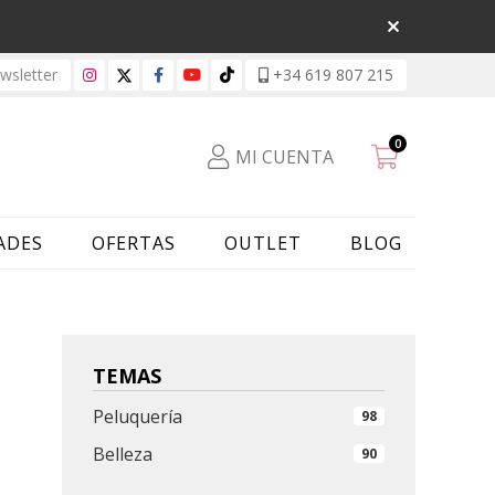
sletter
+34 619 807 215
0
MI CUENTA
ADES
OFERTAS
OUTLET
BLOG
TEMAS
Peluquería
98
Belleza
90