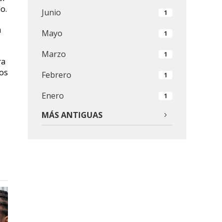
o.
Junio
1
a
Mayo
1
Marzo
1
ra
dos
Febrero
1
Enero
1
MÁS ANTIGUAS